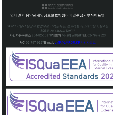
인터넷 이용약관
개인정보보호방침
이메일수집거부
사이트맵
04323 서울시 용산구 한강대로 372(동자동) 센트레빌 아스테리움 서울 A동
505호 진단검사의학재단
사업자등록번호
204-82-10178
대표자
이사장 신명근
TEL
02-797-9123
FAX
02-797-9127
E-mail.
LMF@LMF.OR.KR
관리자모드