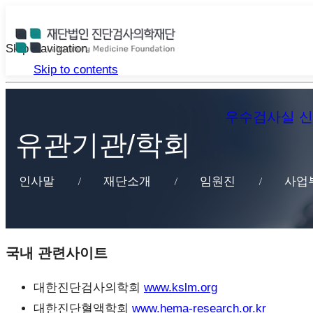
Skip Navigation
Skip to contents
우수검사실 
유관기관/학회
인사말
재단소개
임원진
사업
국내 관련사이트
대한진단검사의학회
www.kslm.org
대한진단혈액학회
www.hema-research.or.kr