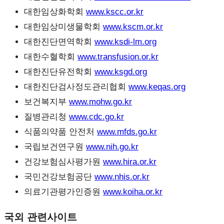
대한임상화학회
www.kscc.or.kr
대한임상미생물학회
www.kscm.or.kr
대한진단면역학회
www.ksdi-lm.org
대한수혈학회
www.transfusion.or.kr
대한진단유전학회
www.ksgd.org
대한진단검사정도관리협회
www.keqas.org
보건복지부
www.mohw.go.kr
질병관리청
www.cdc.go.kr
식품의약품 안전처
www.mfds.go.kr
국립보건연구원
www.nih.go.kr
건강보험심사평가원
www.hira.or.kr
국민건강보험공단
www.nhis.or.kr
의료기관평가인증원
www.koiha.or.kr
국외 관련사이트