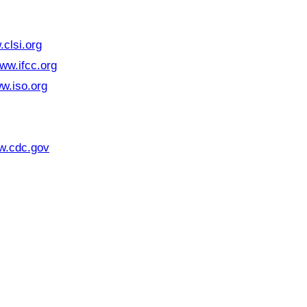
clsi.org
ww.ifcc.org
w.iso.org
.cdc.gov