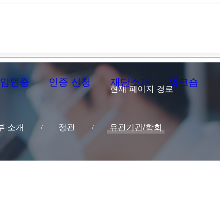
신임인증
인증 신청
재단소개
워크숍
현재 페이지 경로
부 소개
정관
유관기관/학회