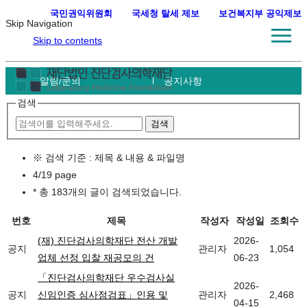
국민권익위원회
·
국세청 탈세 제보
·
보건복지부 공익제보
Skip Navigation
Skip to contents
알림/문의
공지사항
검색
※ 검색 기준 : 제목 & 내용 & 파일명
4/19 page
*
총 183개의 글이 검색되었습니다.
번호
제목
작성자
작성일
조회수
(재) 진단검사의학재단 전산 개발
2026-
공지
관리자
1,054
업체 선정 입찰 재공모의 건
06-23
「진단검사의학재단 우수검사실
2026-
공지
신임인증 심사점검표」인용 및
관리자
2,468
04-15