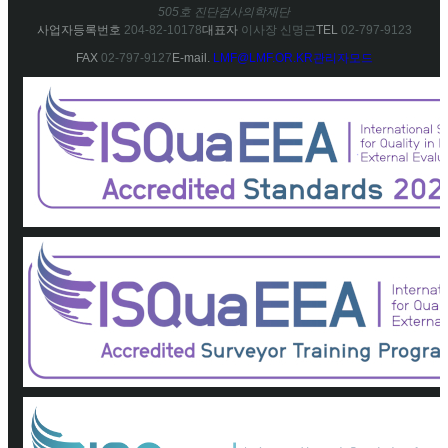
505호 진단검사의학재단
사업자등록번호
204-82-10178
대표자
이사장 신명근
TEL
02-797-9123
FAX
02-797-9127
E-mail.
LMF@LMF.OR.KR
관리자모드