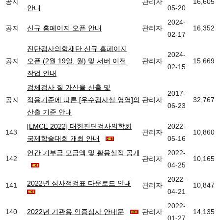
공지
관리자
16,605
안내
05-20
2024-
공지
신규 홈페이지 오픈 안내
관리자
16,352
02-17
진단검사의학재단 신규 홈페이지
2024-
공지
오픈 (2월 19일, 월) 및 서버 이전
관리자
15,669
02-15
작업 안내
검체검사 질 가산율 산출 및
2017-
공지
적용기준에 따른 [우수검사실 영역]의
관리자
32,767
06-23
산출 기준 안내
[LMCE 2022] 대한진단검사의학회
2022-
143
관리자
10,860
국제학술대회 개최 안내
05-16
연간 기부금 모금액 및 활용실적 공개
2022-
142
관리자
10,165
04-25
2022-
2022년 심사점검표 다운로드 안내
141
관리자
10,847
04-21
2022-
140
2022년 기관용 인증심사 안내문
관리자
14,135
01-27