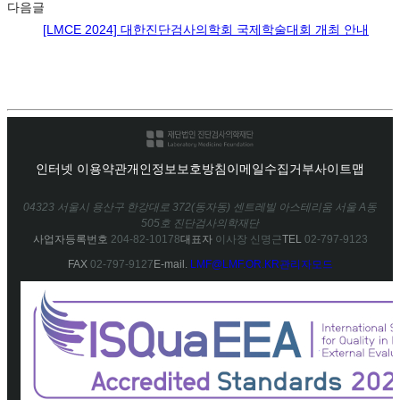
다음글
[LMCE 2024] 대한진단검사의학회 국제학술대회 개최 안내
인터넷 이용약관
개인정보보호방침
이메일수집거부
사이트맵
04323 서울시 용산구 한강대로 372(동자동) 센트레빌 아스테리움 서울 A동
505호 진단검사의학재단
사업자등록번호
204-82-10178
대표자
이사장 신명근
TEL
02-797-9123
FAX
02-797-9127
E-mail.
LMF@LMF.OR.KR
관리자모드