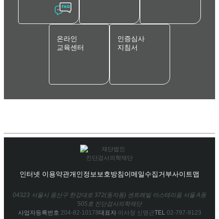
온라인
인증심사
교육센터
지침서
인터넷 이용약관
개인정보보호방침
이메일수집거부
사이트맵
04323 서울시 용산구 한강대로 372(동자동) 센트레빌 아스테리움 서울 A동
505호 진단검사의학재단
사업자등록번호
204-82-10178
대표자
이사장 신명근
TEL
02-797-9123