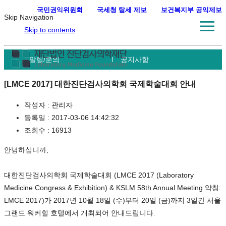
국민권익위원회
·
국세청 탈세 제보
·
보건복지부 공익제보
Skip Navigation
Skip to contents
알림/문의
공지사항
[LMCE 2017] 대한진단검사의학회 국제학술대회 안내
작성자 :
관리자
등록일 :
2017-03-06 14:42:32
조회수 :
16913
안녕하십니까,
(LMCE 2017 (Laboratory
대한진단검사의학회
국제학술대회
Medicine Congress & Exhibition) & KSLM 58th Annual Meeting
:
약칭
LMCE 2017)
2017
10
18
(
)
20
(
)
3
가
년
월
일
수
부터
일
금
까지
일간
서울
그랜드
워커힐
호텔에서
개최되어 안내드립니다.