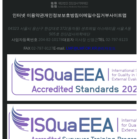
인터넷 이용약관
개인정보보호방침
이메일수집거부
사이트맵
04323 서울시 용산구 한강대로 372(동자동) 센트레빌 아스테리움 서울 A동
505호 진단검사의학재단
사업자등록번호
204-82-10178
대표자
이사장 신명근
TEL
02-797-9123
FAX
02-797-9127
E-mail.
LMF@LMF.OR.KR
관리자모드