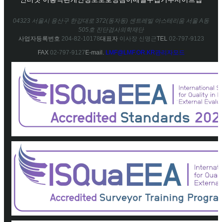
04323 서울시 용산구 한강대로 372(동자동) 센트레빌 아스테리움 서울 A동
505호 진단검사의학재단
사업자등록번호
204-82-10178
대표자
이사장 신명근
TEL
02-797-9123
FAX
02-797-9127
E-mail.
LMF@LMF.OR.KR
관리자모드