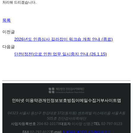
처리해 드리겠습니다.
목록
이전글
2026년도 인증심사 길라잡이 워크숍 개최 안내 (종료)
다음글
단전(정전)으로 인한 업무 일시중지 안내 (26.1.15)
인터넷 이용약관
개인정보보호방침
이메일수집거부
사이트맵
04323 서울시 용산구 한강대로 372(동자동) 센트레빌 아스테리움 서울 A동
505호 진단검사의학재단
사업자등록번호
204-82-10178
대표자
이사장 신명근
TEL
02-797-9123
FAX
02-797-9127
E-mail.
LMF@LMF.OR.KR
관리자모드