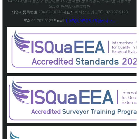
04323 서울시 용산구 한강대로 372(동자동) 센트레빌 아스테리움 서울 A동
505호 진단검사의학재단
사업자등록번호
204-82-10178
대표자
이사장 신명근
TEL
02-797-9123
FAX
02-797-9127
E-mail.
LMF@LMF.OR.KR
관리자모드