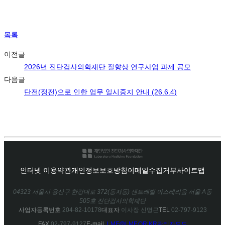
목록
이전글
2026년 진단검사의학재단 질향상 연구사업 과제 공모
다음글
단전(정전)으로 인한 업무 일시중지 안내 (26.6.4)
인터넷 이용약관
개인정보보호방침
이메일수집거부
사이트맵
04323 서울시 용산구 한강대로 372(동자동) 센트레빌 아스테리움 서울 A동
505호 진단검사의학재단
사업자등록번호
204-82-10178
대표자
이사장 신명근
TEL
02-797-9123
FAX
02-797-9127
E-mail.
LMF@LMF.OR.KR
관리자모드