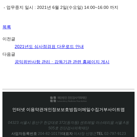
- 업무중지 일시 : 2021년 6월 2일(수요일) 14:00~16:00 까지
목록
이전글
2021년도 심사점검표 다운로드 안내
다음글
공익위반사항 관리ㆍ감독기관 관련 홈페이지 게시
인터넷 이용약관
개인정보보호방침
이메일수집거부
사이트맵
04323 서울시 용산구 한강대로 372(동자동) 센트레빌 아스테리움 서울 A동
505호 진단검사의학재단
사업자등록번호
204-82-10178
대표자
이사장 신명근
TEL
02-797-9123